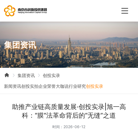
集
团
资
讯
集团资讯
创投实录
新闻资讯
创投实拍
企业荣誉
大咖说
行业研究
创投实录
助推产业链高质量发展·创投实录|旭一高
科：“膜”法革命背后的“无缝”之道
时间：2026-06-12