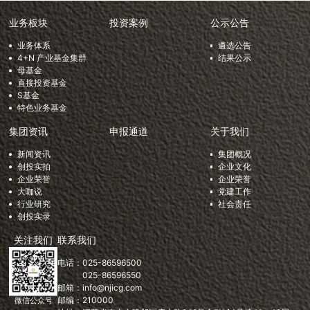
业务板块
投资案例
公示公告
业务体系
遴选公告
4+N 产业基金集群
结果公示
母基金
直接投资基金
S基金
特色业务基金
集团资讯
申报通道
关于我们
新闻资讯
集团概况
创投实拍
企业文化
企业荣誉
企业荣誉
大咖说
党建工作
行业研究
社会责任
创投实录
关注我们
联系我们
电话：
025-86596500
025-86596550
邮箱：
info@njicg.com
邮编：
210000
微信公众号