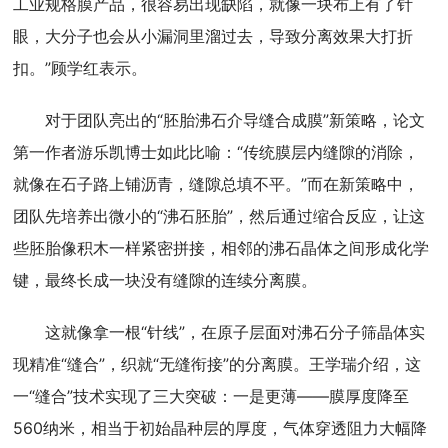
工业规格膜产品，很容易出现缺陷，就像一块布上有了针
眼，大分子也会从小漏洞里溜过去，导致分离效果大打折
扣。”顾学红表示。
对于团队亮出的“胚胎沸石介导缝合成膜”新策略，论文
第一作者游乐凯博士如此比喻：“传统膜层内缝隙的消除，
就像在石子路上铺沥青，缝隙总填不平。”而在新策略中，
团队先培养出微小的“沸石胚胎”，然后通过缩合反应，让这
些胚胎像积木一样紧密拼接，相邻的沸石晶体之间形成化学
键，最终长成一块没有缝隙的连续分离膜。
这就像拿一根“针线”，在原子层面对沸石分子筛晶体实
现精准“缝合”，织就“无缝衔接”的分离膜。王学瑞介绍，这
一“缝合”技术实现了三大突破：一是更薄——膜厚度降至
560纳米，相当于初始晶种层的厚度，气体穿透阻力大幅降