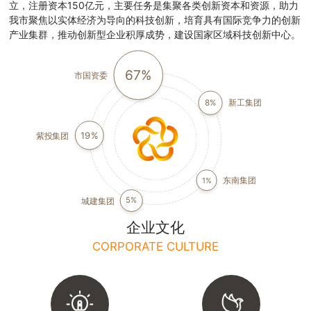
立，注册资本150亿元，主要任务是集聚各类创新资本和资源，助力
我市聚焦以实体经济为导向的科技创新，培育具有国际竞争力的创新
产业集群，推动创新型企业积厚成势，建设国家区域科技创新中心。
67%
市国资委
新工集团
8%
19%
紫投集团
东南集团
1%
城建集团
5%
企业文化
CORPORATE CULTURE