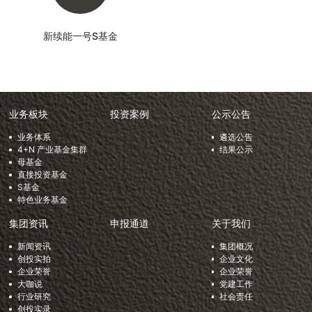
新续能一号S基金
业务板块
投资案例
公示公告
业务体系
遴选公告
4+N 产业基金集群
结果公示
母基金
直接投资基金
S基金
特色业务基金
集团资讯
申报通道
关于我们
新闻资讯
集团概况
创投实拍
企业文化
企业荣誉
企业荣誉
大咖说
党建工作
行业研究
社会责任
创投实录