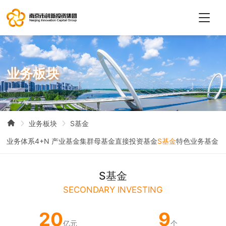
业
务
板
块
业务板块
S基金
业务体系
4+N 产业基金集群
母基金
直接投资基金
S基金
特色业务基金
S基金
SECONDARY INVESTING
20
9
亿元
个