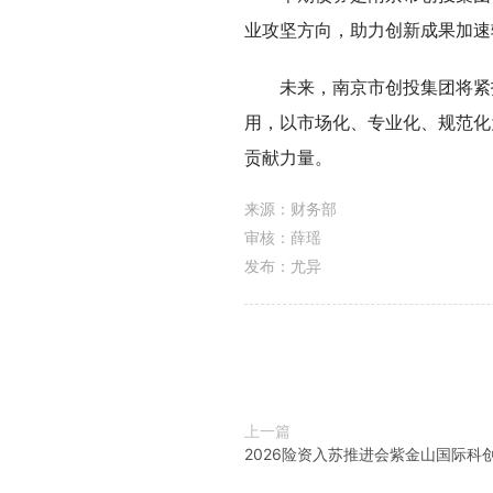
业攻坚方向，助力创新成果加速
未来，南京市创投集团将紧
用，以市场化、专业化、规范化
贡献力量。
来源：财务部
审核：薛瑶
发布：尤异
上一篇
2026险资入苏推进会紫金山国际科