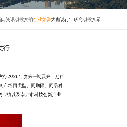
新闻资讯
创投实拍
企业荣誉
大咖说
行业研究
创投实录
发行
行2026年度第一期及第二期科
银行间市场同类型、同期限、同品种
资业绩以及南京市科技创新产业