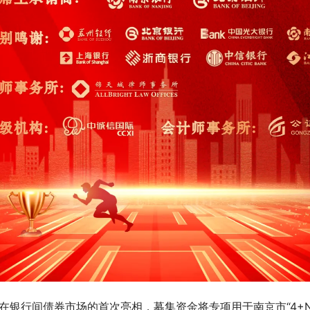
银行间债券市场的首次亮相，募集资金将专项用于南京市“4+N”