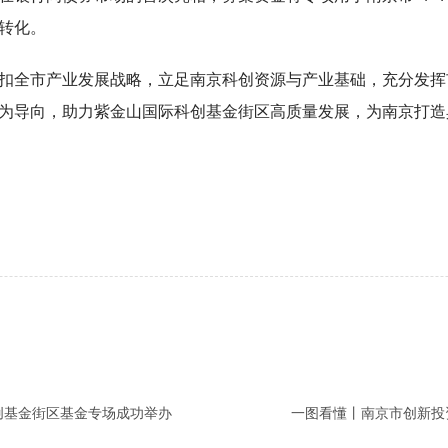
转化。
扣全市产业发展战略，立足南京科创资源与产业基础，充分发挥
为导向，助力紫金山国际科创基金街区高质量发展，为南京打造
创基金街区基金专场成功举办
一图看懂丨南京市创新投资