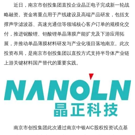
近日，南京市创投集团直投企业晶正电子完成新一轮战
略融资。资金将重点用于产线建设及高端产品研发，包括支
撑声学滤波器、高速光通信等领域核心客户订单的规模化交
付，推进铌酸锂、钽酸锂单晶薄膜产能扩充及下游应用拓
展，并推动单晶薄膜材料研发与产业化项目落地南京。此次
投资布局，是南京市创投集团以直投方式支持半导体产业链
上游关键材料国产替代的重要实践。
南京市创投集团此次通过南京中银AIC股权投资试点基