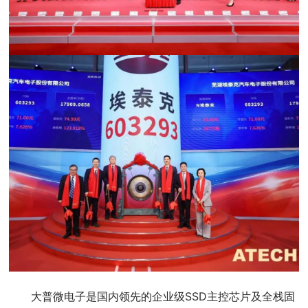
大普微电子是国内领先的企业级SSD主控芯片及全栈固