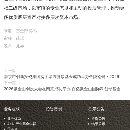
权二级市场，以审慎的专业态度和主动的投后管理，推动更
多优质底层资产对接多层次资本市场。
来源：基金部 陈玲
审核：薛瑶
发布：尤异
上一篇
南京市创新投资集团携手幂方健康基金成功举办金陵论健・2026中
国医药CEO&投资人论坛
下一篇
2026紫金山创投大会在南京成功举办 百亿紫金山国际科创母基金正
式发布
业务板块
投资案例
公示公告
业务体系
遴选公告
4+N 产业基金集群
结果公示
母基金